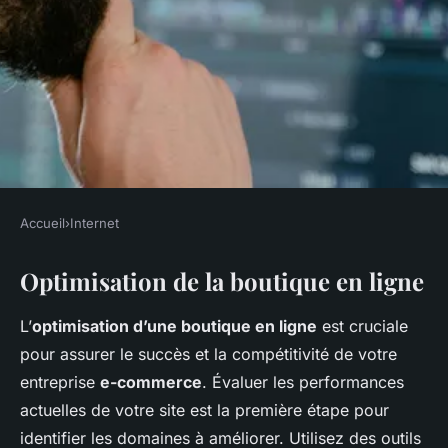
Accueil
›
Internet
INTERNET
Optimisation de la boutique en ligne
Webmastering et e-commerce:
comment optimiser une
L’
optimisation d’une boutique en ligne
est cruciale
boutique en ligne?
pour assurer le succès et la compétitivité de votre
entreprise
e-commerce
. Évaluer les performances
Nino
•
23 mars 2025
•
5 min de lecture
actuelles de votre site est la première étape pour
identifier les domaines à améliorer. Utilisez des outils