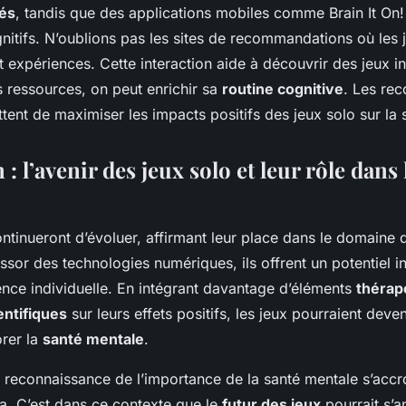
iés
, tandis que des applications mobiles comme
Brain It On!
nitifs. N’oublions pas les sites de recommandations où les 
t expériences. Cette interaction aide à découvrir des jeux in
s ressources, on peut enrichir sa
routine cognitive
. Les re
tent de maximiser les impacts positifs des jeux solo sur la 
: l’avenir des jeux solo et leur rôle dans 
ntinueront d’évoluer, affirmant leur place dans le domaine
essor des technologies numériques, ils offrent un potentiel 
ience individuelle. En intégrant davantage d’éléments
thérap
entifiques
sur leurs effets positifs, les jeux pourraient deven
orer la
santé mentale
.
reconnaissance de l’importance de la santé mentale s’accroît
ra. C’est dans ce contexte que le
futur des jeux
pourrait s’a