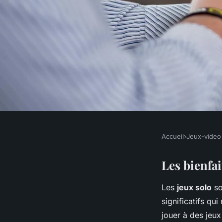
Accueil
›
Jeux-video
JEUX-VIDEO
Les Bienfaits Cogni
Les bienfai
Les
jeux solo
so
des Jeux Solo : Amél
significatifs qu
jouer à des jeux