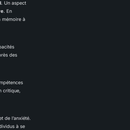
l
. Un aspect
re
. En
la mémoire à
pacités
près des
compétences
 critique,
t de l’anxiété.
dividus à se