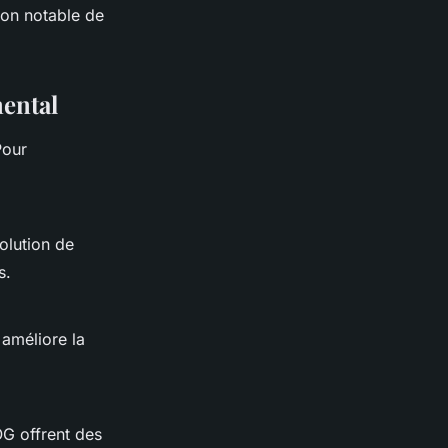
ion notable de
mental
Pour
solution de
s.
améliore la
OG
offrent des