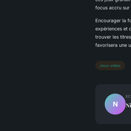
focus accru sur 
Encourager la f
expériences et d
trouver les titr
favorisera une u
Jeux-video
EC
N
N