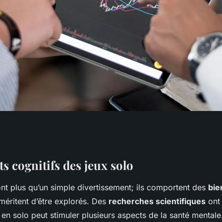
tifs Insoupçonnés
ts cognitifs des jeux solo
nt plus qu’un simple divertissement; ils comportent des
bie
iorez Votre Mental
i méritent d’être explorés. Des
recherches scientifiques
ont
 en solo peut stimuler plusieurs aspects de la santé mental