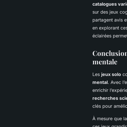
catalogues var
sur des jeux cog
partagent avis e
en explorant ce
éclairées permet
Conclusion 
mentale
Les
jeux solo
co
mental
. Avec l’
enrichir l’expér
recherches sci
clés pour améli
À mesure que la 
ces jeux grandi