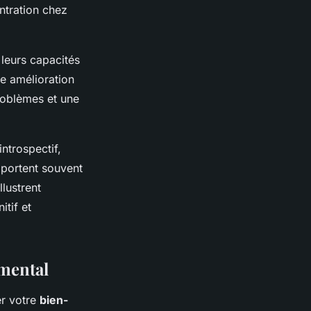
ntration chez
 leurs capacités
ne amélioration
problèmes et une
ntrospectif,
pportent souvent
llustrent
tif et
 mental
er votre
bien-