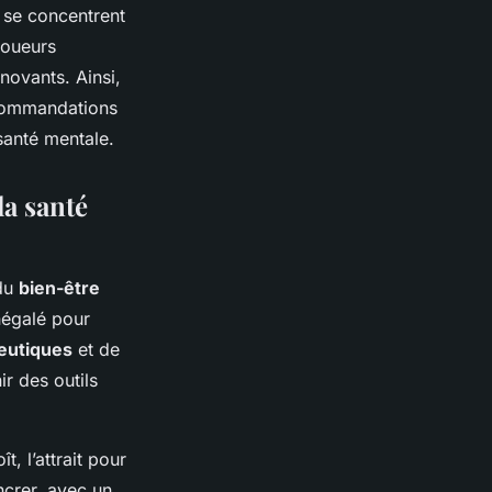
se concentrent
joueurs
novants. Ainsi,
commandations
santé mentale.
la santé
 du
bien-être
inégalé pour
eutiques
et de
ir des outils
, l’attrait pour
ncrer, avec un