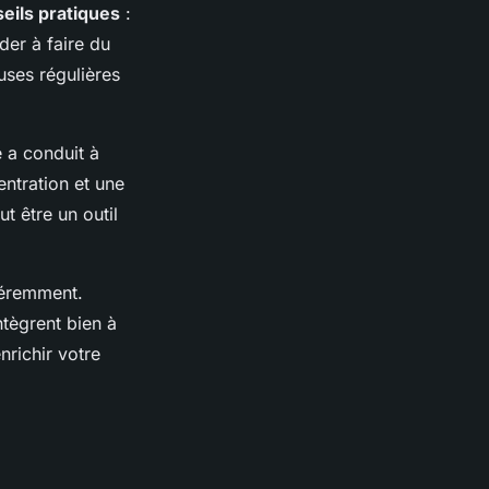
eils pratiques
:
der à faire du
uses régulières
e a conduit à
entration et une
t être un outil
féremment.
intègrent bien à
richir votre