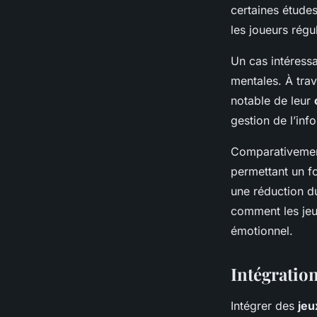
par le Jeu
certaines étude
les joueurs régu
Nino
•
27 mars 2025
•
4 min de lecture
Un cas intéressa
mentales. À trav
notable de leur
gestion de l’inf
Comparativement 
permettant un f
une réduction du
comment les jeux
émotionnel.
Intégratio
Intégrer des
jeu